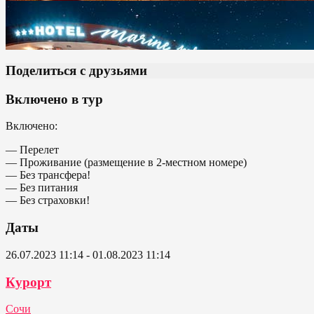
Поделиться с друзьями
Включено в тур
Включено:
— Перелет
— Проживание (размещение в 2-местном номере)
— Без трансфера!
— Без питания
— Без страховки!
Даты
26.07.2023 11:14 - 01.08.2023 11:14
Курорт
Сочи