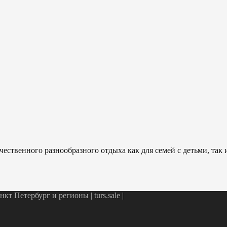
ественного разнообразного отдыха как для семей с детьми, так
т Петербург и регионы | turs.sale
|