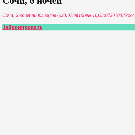
Сочи, 6 ночей
Сочи, 6 ночей
пн
06
янв
(янв 6)
23:07
пт
10
(янв 10)
23:07
20100Р
Росс
Забронировать