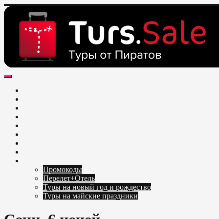
Skip
to
content
Поиск и бронирование туров онлайн от всех туроператоров. Н
Горящие туры из Москвы, Спб и Регионов 2025 ✈ Turs.sale
Обновление каждый день. Официальный сайт Тур Сейл
Москва
Санкт-Петербург
ЦФО и СЗФО
Урал
Поволжье
ЮФО
Сибирь
Дальний Восток
Каталог Туров
Промокоды
Перелет+Отель
Туры на новый год и рождество
Туры на майские праздники
Telegram
VK
OK
Twitter