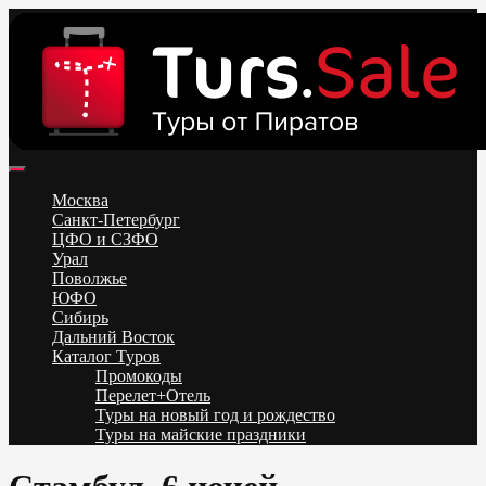
Skip
to
content
Поиск и бронирование туров онлайн от всех туроператоров.
Горящие туры из Москвы, Спб и Регионов 2025 ✈ Turs.sale
Низкие цены на путевки 3-7-10 ночей все включено, отдых на
Москва
море. Распродажа экскурсионных и горнолыжных туров.
Санкт-Петербург
Обновление каждый день. Официальный сайт Тур Сейл
ЦФО и СЗФО
Урал
Поволжье
ЮФО
Сибирь
Дальний Восток
Каталог Туров
Промокоды
Перелет+Отель
Туры на новый год и рождество
Туры на майские праздники
Telegram
VK
OK
Twitter