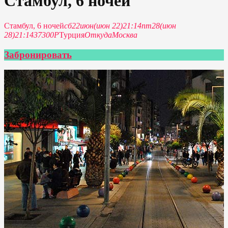
Стамбул, 6 ночей
Стамбул, 6 ночей
сб
22
июн
(июн 22)
21:14
пт
28
(июн
28)
21:14
37300Р
Турция
Откуда
Москва
Забронировать