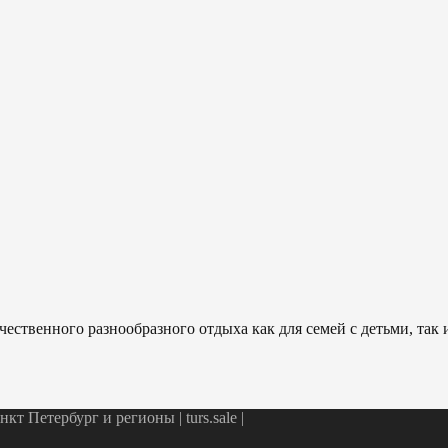
ественного разнообразного отдыха как для семей с детьми, так
т Петербург и регионы | turs.sale
|