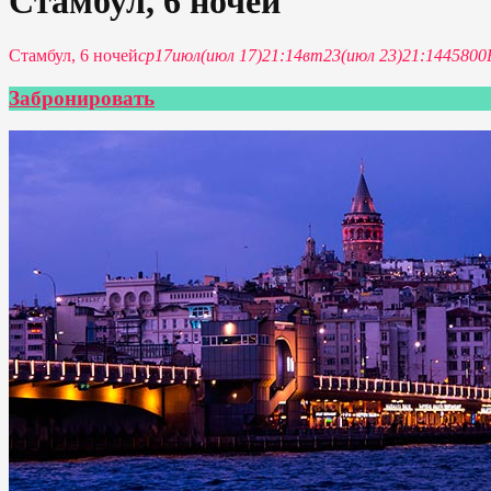
Стамбул, 6 ночей
Стамбул, 6 ночей
ср
17
июл
(июл 17)
21:14
вт
23
(июл 23)
21:14
45800
Забронировать