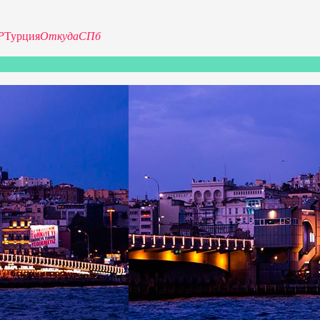
Р
Турция
Откуда
СПб