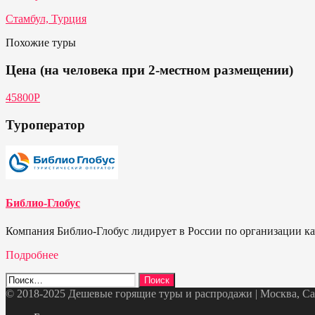
Стамбул, Турция
Похожие туры
Цена (на человека при 2-местном размещении)
45800Р
Туроператор
Библио-Глобус
Компания Библио-Глобус лидирует в России по организации кач
Подробнее
Найти:
© 2018-2025 Дешевые горящие туры и распродажи | Москва, Санк
Telegram
VK
OK
Twitter