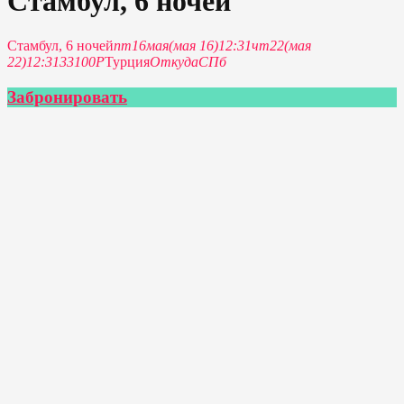
Стамбул, 6 ночей
Стамбул, 6 ночей
пт
16
мая
(мая 16)
12:31
чт
22
(мая
22)
12:31
33100P
Турция
Откуда
СПб
Забронировать