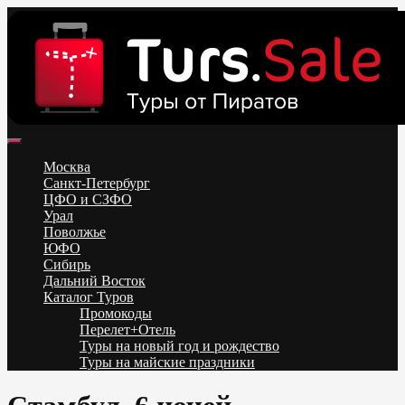
Skip
to
content
Поиск и бронирование туров онлайн от всех туроператоров.
Горящие туры из Москвы, Спб и Регионов 2025 ✈ Turs.sale
Низкие цены на путевки 3-7-10 ночей все включено, отдых на
Москва
море. Распродажа экскурсионных и горнолыжных туров.
Санкт-Петербург
Обновление каждый день. Официальный сайт Тур Сейл
ЦФО и СЗФО
Урал
Поволжье
ЮФО
Сибирь
Дальний Восток
Каталог Туров
Промокоды
Перелет+Отель
Туры на новый год и рождество
Туры на майские праздники
Telegram
VK
OK
Twitter