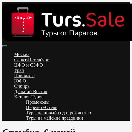
Skip
to
content
Поиск и бронирование туров онлайн от всех туроператоров.
Горящие туры из Москвы, Спб и Регионов 2025 ✈ Turs.sale
Низкие цены на путевки 3-7-10 ночей все включено, отдых на
Москва
море. Распродажа экскурсионных и горнолыжных туров.
Санкт-Петербург
Обновление каждый день. Официальный сайт Тур Сейл
ЦФО и СЗФО
Урал
Поволжье
ЮФО
Сибирь
Дальний Восток
Каталог Туров
Промокоды
Перелет+Отель
Туры на новый год и рождество
Туры на майские праздники
Telegram
VK
OK
Twitter