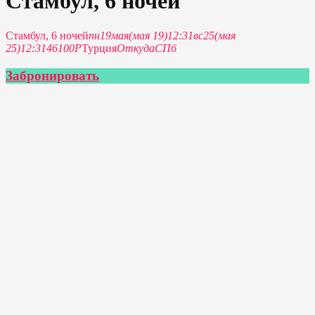
Стамбул, 6 ночей
Стамбул, 6 ночей
пн
19
мая
(мая 19)
12:31
вс
25
(мая
25)
12:31
46100P
Турция
Откуда
СПб
Забронировать