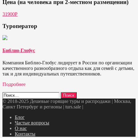
Цена (на человека при 2-местном размещении)
31900P
Туроператор
Библио-Глобус
Компания Библио-Глобус лидирует в России по организации
качественного разнообразного отдыха как для семей с детьми,
так и для индивидуальных путешественников.
Подробнее
Найти:
© 2018-2025 Дешевые горящие туры и распродажи | Москва,
Санкт Петербург и регионы | turs.sale
|
Telegram
VK
OK
Twitter
Блог
Частые вопросы
О нас
Контакты