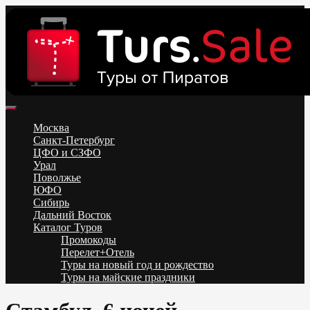
Skip
to
content
Поиск и бронирование туров онлайн от всех туроператоров.
Горящие туры из Москвы, Спб и Регионов 2025 ✈ Turs.sale
Низкие цены на путевки 3-7-10 ночей все включено, отдых на
Москва
море. Распродажа экскурсионных и горнолыжных туров.
Санкт-Петербург
Обновление каждый день. Официальный сайт Тур Сейл
ЦФО и СЗФО
Урал
Поволжье
ЮФО
Сибирь
Дальний Восток
Каталог Туров
Промокоды
Перелет+Отель
Туры на новый год и рождество
Туры на майские праздники
Telegram
VK
OK
Twitter