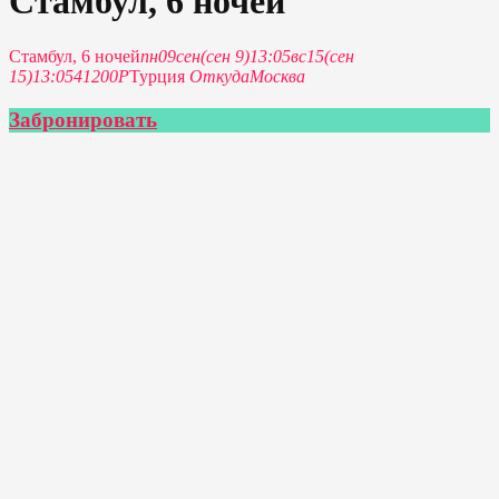
Стамбул, 6 ночей
Стамбул, 6 ночей
пн
09
сен
(сен 9)
13:05
вс
15
(сен
15)
13:05
41200Р
Турция
Откуда
Москва
Забронировать