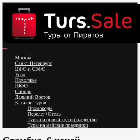
Skip
to
content
Поиск и бронирование туров онлайн от всех туроператоров.
Горящие туры из Москвы, Спб и Регионов 2025 ✈ Turs.sale
Низкие цены на путевки 3-7-10 ночей все включено, отдых на
Москва
море. Распродажа экскурсионных и горнолыжных туров.
Санкт-Петербург
Обновление каждый день. Официальный сайт Тур Сейл
ЦФО и СЗФО
Урал
Поволжье
ЮФО
Сибирь
Дальний Восток
Каталог Туров
Промокоды
Перелет+Отель
Туры на новый год и рождество
Туры на майские праздники
Telegram
VK
OK
Twitter