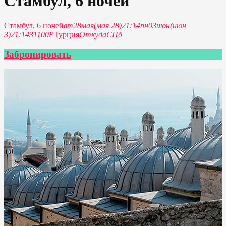
Стамбул, 6 ночей
Стамбул, 6 ночей
вт
28
мая
(мая 28)
21:14
пн
03
июн
(июн
3)
21:14
31100Р
Турция
Откуда
СПб
Забронировать