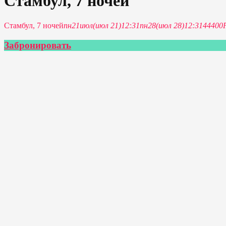
Стамбул, 7 ночей
Стамбул, 7 ночей
пн
21
июл
(июл 21)
12:31
пн
28
(июл 28)
12:31
44400
Забронировать