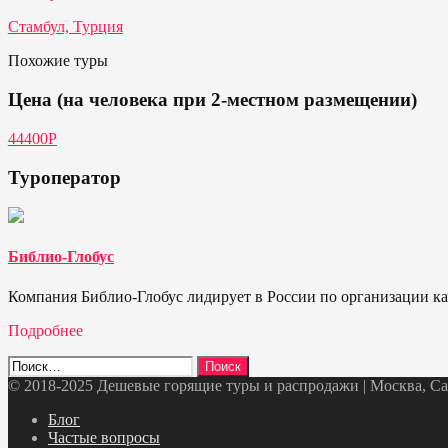
Стамбул, Турция
Похожие туры
Цена (на человека при 2-местном размещении)
44400P
Туроператор
Библио-Глобус
Компания Библио-Глобус лидирует в России по организации кач
Подробнее
Найти:
© 2018-2025 Дешевые горящие туры и распродажи | Москва, Санк
Telegram
VK
OK
Twitter
Блог
Частые вопросы