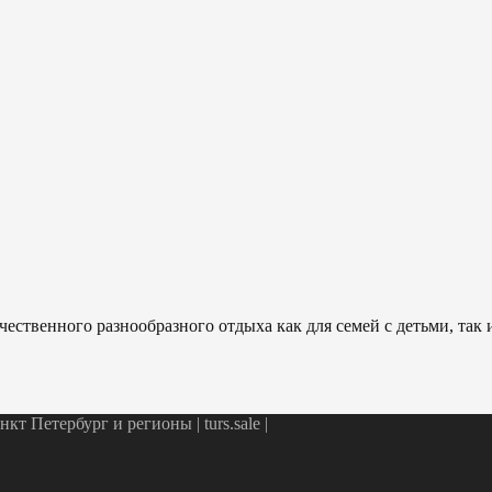
ественного разнообразного отдыха как для семей с детьми, так
т Петербург и регионы | turs.sale
|