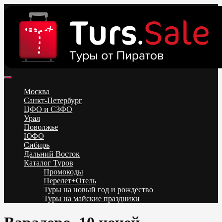
Skip
to
content
Поиск и бронирование туров онлайн от всех туроператоров.
Горящие туры из Москвы, Спб и Регионов 2025 ✈ Turs.sale
Низкие цены на путевки 3-7-10 ночей все включено, отдых на
Москва
море. Распродажа экскурсионных и горнолыжных туров.
Санкт-Петербург
Обновление каждый день. Официальный сайт Тур Сейл
ЦФО и СЗФО
Урал
Поволжье
ЮФО
Сибирь
Дальний Восток
Каталог Туров
Промокоды
Перелет+Отель
Туры на новый год и рождество
Туры на майские праздники
Telegram
VK
OK
Twitter