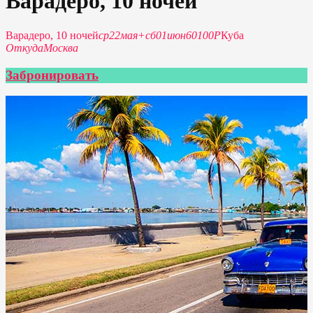
Варадеро, 10 ночей
Варадеро, 10 ночей
ср
22
мая
+
сб
01
июн
60100Р
Куба
Откуда
Москва
Забронировать