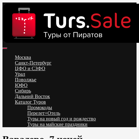
Skip
to
content
Поиск и бронирование туров онлайн от всех туроператоров.
Горящие туры из Москвы, Спб и Регионов 2025 ✈ Turs.sale
Низкие цены на путевки 3-7-10 ночей все включено, отдых на
Москва
море. Распродажа экскурсионных и горнолыжных туров.
Санкт-Петербург
Обновление каждый день. Официальный сайт Тур Сейл
ЦФО и СЗФО
Урал
Поволжье
ЮФО
Сибирь
Дальний Восток
Каталог Туров
Промокоды
Перелет+Отель
Туры на новый год и рождество
Туры на майские праздники
Telegram
VK
OK
Twitter