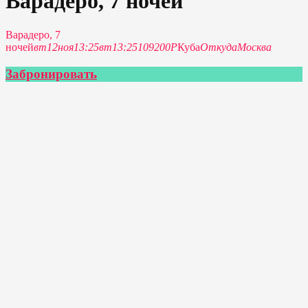
Варадеро, 7 ночей
Варадеро, 7
ночей
вт
12
ноя
13:25
вт
13:25
109200Р
Куба
Откуда
Москва
Забронировать