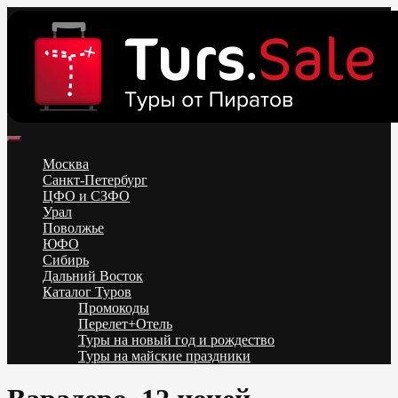
Skip
to
content
Поиск и бронирование туров онлайн от всех туроператоров.
Горящие туры из Москвы, Спб и Регионов 2025 ✈ Turs.sale
Низкие цены на путевки 3-7-10 ночей все включено, отдых на
Москва
море. Распродажа экскурсионных и горнолыжных туров.
Санкт-Петербург
Обновление каждый день. Официальный сайт Тур Сейл
ЦФО и СЗФО
Урал
Поволжье
ЮФО
Сибирь
Дальний Восток
Каталог Туров
Промокоды
Перелет+Отель
Туры на новый год и рождество
Туры на майские праздники
Telegram
VK
OK
Twitter