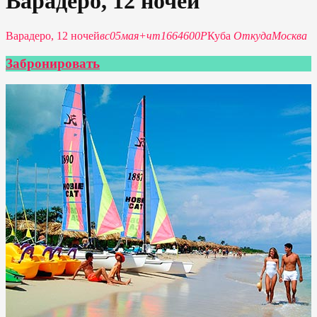
Варадеро, 12 ночей
Варадеро, 12 ночей
вс
05
мая
+
чт
16
64600Р
Куба
Откуда
Москва
Забронировать