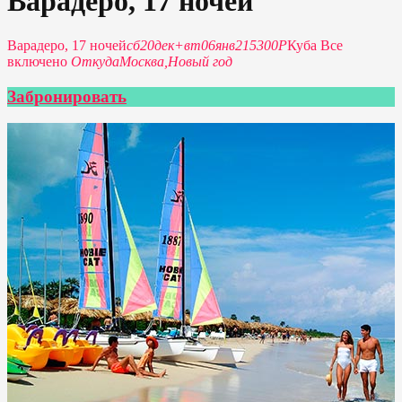
Варадеро, 17 ночей
Варадеро, 17 ночей
сб
20
дек
+
вт
06
янв
215300P
Куба Все
включено
Откуда
Москва,
Новый год
Забронировать