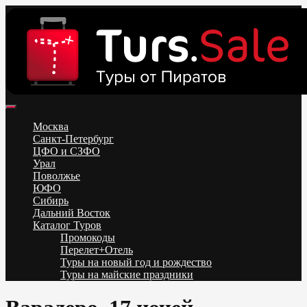
Skip
to
content
Поиск и бронирование туров онлайн от всех туроператоров.
Горящие туры из Москвы, Спб и Регионов 2025 ✈ Turs.sale
Низкие цены на путевки 3-7-10 ночей все включено, отдых на
Москва
море. Распродажа экскурсионных и горнолыжных туров.
Санкт-Петербург
Обновление каждый день. Официальный сайт Тур Сейл
ЦФО и СЗФО
Урал
Поволжье
ЮФО
Сибирь
Дальний Восток
Каталог Туров
Промокоды
Перелет+Отель
Туры на новый год и рождество
Туры на майские праздники
Telegram
VK
OK
Twitter