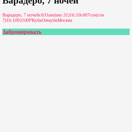
Варадеро, 7 ночей
Варадеро, 7 ночей
сб
31
авг
(авг 31)
16:10
сб
07
сен
(сен
7)
16:10
93100Р
Куба
Откуда
Москва
Забронировать