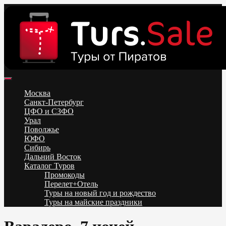
Skip
to
content
Поиск и бронирование туров онлайн от всех туроператоров.
Горящие туры из Москвы, Спб и Регионов 2025 ✈ Turs.sale
Низкие цены на путевки 3-7-10 ночей все включено, отдых на
Москва
море. Распродажа экскурсионных и горнолыжных туров.
Санкт-Петербург
Обновление каждый день. Официальный сайт Тур Сейл
ЦФО и СЗФО
Урал
Поволжье
ЮФО
Сибирь
Дальний Восток
Каталог Туров
Промокоды
Перелет+Отель
Туры на новый год и рождество
Туры на майские праздники
Telegram
VK
OK
Twitter