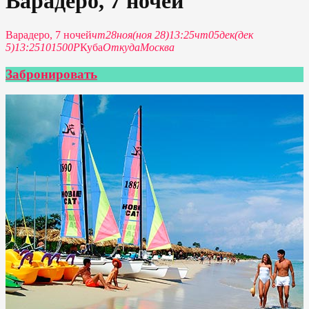
Варадеро, 7 ночей
Варадеро, 7 ночей
чт
28
ноя
(ноя 28)
13:25
чт
05
дек
(дек
5)
13:25
101500Р
Куба
Откуда
Москва
Забронировать