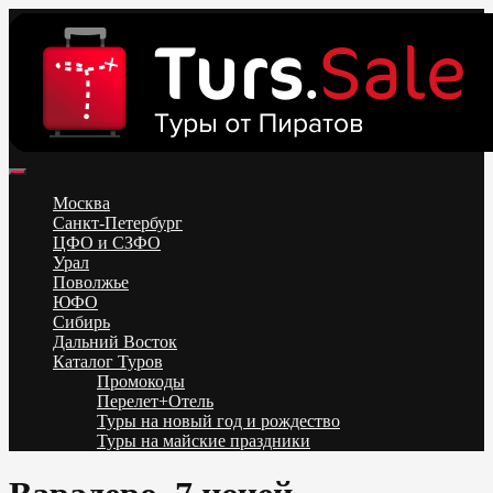
Skip
to
content
Поиск и бронирование туров онлайн от всех туроператоров.
Горящие туры из Москвы, Спб и Регионов 2025 ✈ Turs.sale
Низкие цены на путевки 3-7-10 ночей все включено, отдых на
Москва
море. Распродажа экскурсионных и горнолыжных туров.
Санкт-Петербург
Обновление каждый день. Официальный сайт Тур Сейл
ЦФО и СЗФО
Урал
Поволжье
ЮФО
Сибирь
Дальний Восток
Каталог Туров
Промокоды
Перелет+Отель
Туры на новый год и рождество
Туры на майские праздники
Telegram
VK
OK
Twitter