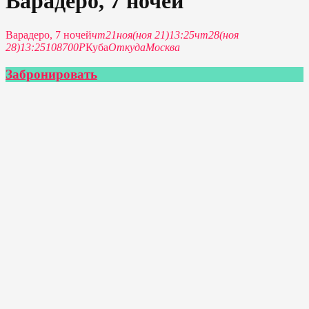
Варадеро, 7 ночей
Варадеро, 7 ночей
чт
21
ноя
(ноя 21)
13:25
чт
28
(ноя
28)
13:25
108700Р
Куба
Откуда
Москва
Забронировать