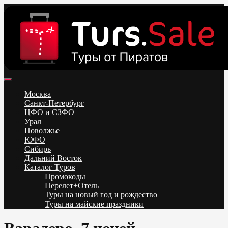
Skip
to
content
Поиск и бронирование туров онлайн от всех туроператоров.
Горящие туры из Москвы, Спб и Регионов 2025 ✈ Turs.sale
Низкие цены на путевки 3-7-10 ночей все включено, отдых на
Москва
море. Распродажа экскурсионных и горнолыжных туров.
Санкт-Петербург
Обновление каждый день. Официальный сайт Тур Сейл
ЦФО и СЗФО
Урал
Поволжье
ЮФО
Сибирь
Дальний Восток
Каталог Туров
Промокоды
Перелет+Отель
Туры на новый год и рождество
Туры на майские праздники
Telegram
VK
OK
Twitter