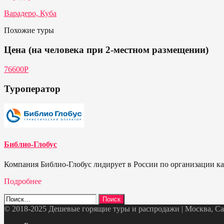
Варадеро, Куба
Похожие туры
Цена (на человека при 2-местном размещении)
76600P
Туроператор
Библио-Глобус
Компания Библио-Глобус лидирует в России по организации кач
Подробнее
Найти:
© 2018-2025 Дешевые горящие туры и распродажи | Москва, Санк
Telegram
VK
OK
Twitter