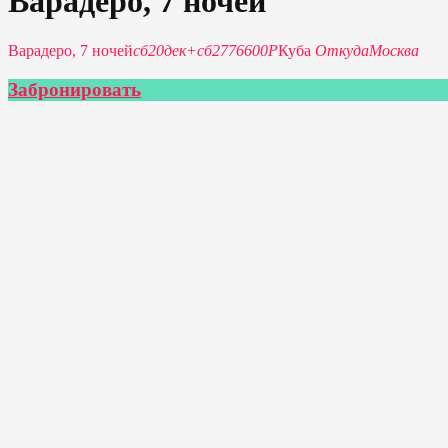
Варадеро, 7 ночей
Варадеро, 7 ночей
сб
20
дек
+
сб
27
76600P
Куба
Откуда
Москва
Забронировать