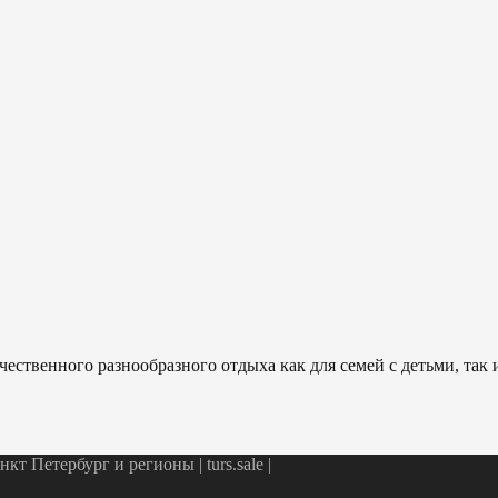
ественного разнообразного отдыха как для семей с детьми, так
т Петербург и регионы | turs.sale
|